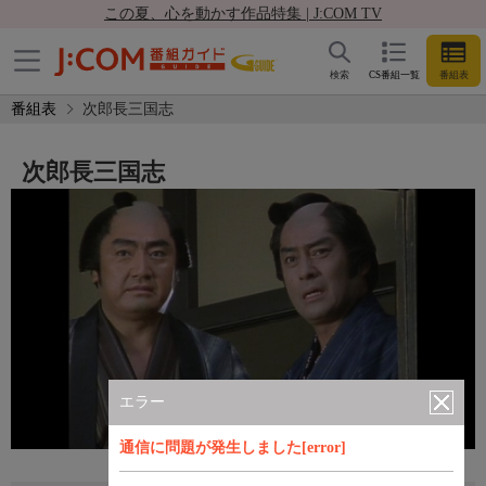
この夏、心を動かす作品特集 | J:COM TV
検索
CS番組一覧
番組表
番組表
次郎長三国志
次郎長三国志
エラー
通信に問題が発生しました[error]