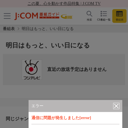
この夏、心を動かす作品特集 | J:COM TV
検索
CS番組一覧
番組表
番組表
明日はもっと、いい日になる
明日はもっと、いい日になる
直近の放送予定はありません
エラー
通信に問題が発生しました[error]
同じジャンルのおすすめ番組