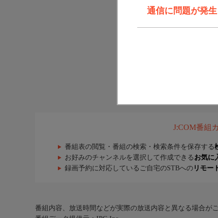
通信に問題が発生しま
J:COM番
番組表の閲覧・番組の検索・検索条件を保存する
お好みのチャンネルを選択して作成できる
お気に
録画予約に対応しているご自宅のSTBへの
リモー
番組内容、放送時間などが実際の放送内容と異なる場合が