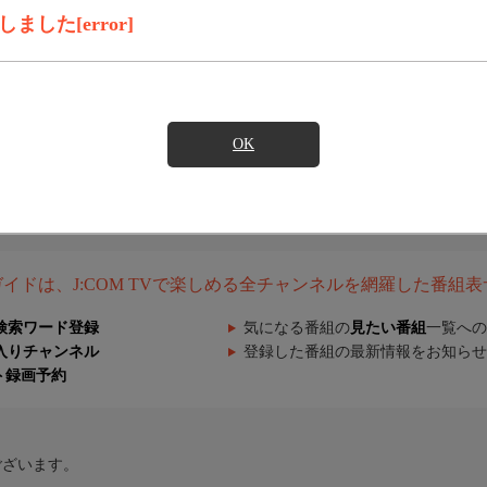
した[error]
OK
組ガイドは、J:COM TVで楽しめる全チャンネルを網羅した番組
検索ワード登録
気になる番組の
見たい番組
一覧への
入りチャンネル
登録した番組の最新情報をお知らせ
ト録画予約
ございます。