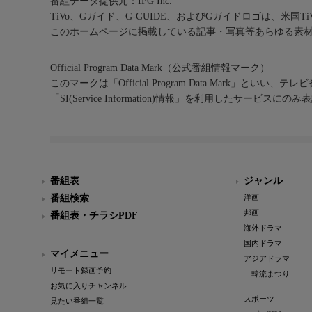
番組データ提供元：IPG Inc.
TiVo、Gガイド、G-GUIDE、およびGガイドロゴは、米国T
このホームページに掲載している記事・写真等あらゆる素
Official Program Data Mark（公式番組情報マーク）
このマークは「Official Program Data Mark」といい
「SI(Service Information)情報」を利用したサービ
番組表
ジャンル
番組検索
洋画
邦画
番組表・チラシPDF
海外ドラマ
国内ドラマ
マイメニュー
アジアドラマ
リモート録画予約
韓流まつり
お気に入りチャンネル
スポーツ
見たい番組一覧