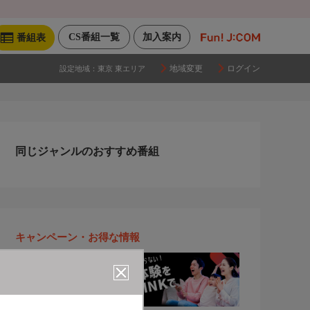
CS番組一覧
加入案内
番組表
地域変更
ログイン
設定地域：
東京 東エリア
同じジャンルのおすすめ番組
キャンペーン・お得な情報