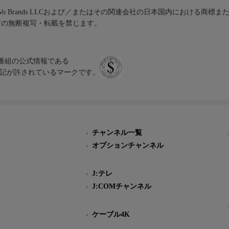
iVo Brands LLCおよび／またはその関連会社の日本国内における商標
材の無断複写・転載を禁じます。
、テレビ番組の公式情報である
スにのみ表記が許されているマークです。
チャンネル一覧
オプションチャンネル
J:テレ
J:COMチャンネル
ケーブル4K