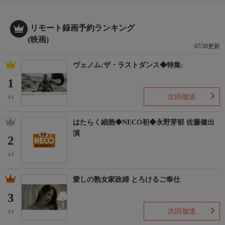
リモート録画予約ランキング
(映画)
07/30更新
ヴェノム:ザ・ラストダンス◆特集:
1
次回放送
(-)
はたらく細胞◆NECO初◆永野芽郁 佐藤健出
演
2
(-)
愛しの熟女家政婦 とろけるご奉仕
3
次回放送
(-)