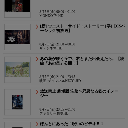
8月7日(金) 00:00～01:00
MONDOTV HD
[新] ウエスト・サイド・ストーリー [字]【CSベ
ーシック初放送】
8月7日(金) 21:00～00:00
ザ・シネマ HD
あの花が咲く丘で、君とまた出会えたら。【続
編「あの星」公開！】
8月7日(金) 21:00～23:15
映画･チャンネルNECO-HD
放送禁止 劇場版 洗脳〜邪悪なる鉄のイメー
ジ〜
8月7日(金) 23:55～01:40
ファミリー劇場HD
ほんとにあった！呪いのビデオ５１