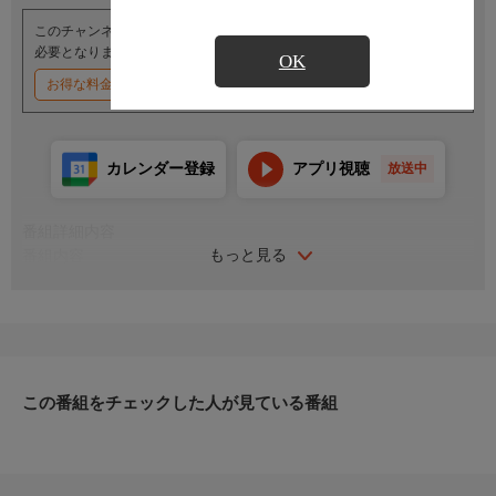
このチャンネルのご視聴には、オプションチャンネル(有料)のご契約が
必要となります。
OK
お得な料金割引キャンペーン実施中
カレンダー登録
アプリ視聴
放送中
番組詳細内容
もっと見る
番組内容
出演：里見浩太郎／尾上鯉之助／沢村精四郎／目黒ユウキ／花園
ひろみ／円山栄子
監督：伊賀山正光 脚本：尾形十三雄
江戸末期、東上した薩長連合軍は次々と幕府軍を撃破していっ
た。破竹の勢いを誇る官軍を迎え討つ会津藩は、決戦を明日に控
え、藩内には女、子供しか残っていなかった。老人組も出陣し、
この番組をチェックした人が見ている番組
ついに城を包囲された会津藩は、少年隊長・立野敬四郎の進言で
13歳以上の少年に限り出陣させることにした。