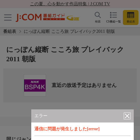
この夏、心を動かす作品特集 | J:COM TV
検索
CS番組一覧
番組表
番組表
にっぽん縦断 こころ旅 プレイバック2011 朝版
にっぽん縦断 こころ旅 プレイバック
2011 朝版
直近の放送予定はありません
エラー
通信に問題が発生しました[error]
同じジャンルのおすすめ番組