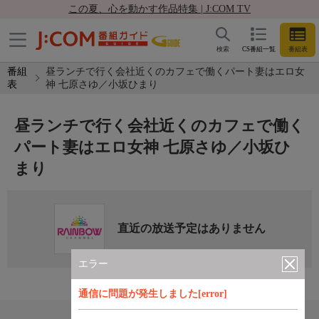
この夏、心を動かす作品特集 | J:COM TV
検索
CS番組一覧
番組表
番組
昼ランチで行く会社近くのカフェで働くパート妻はエロ女
表
神 七原さゆ／小坂ひまり
昼ランチで行く会社近くのカフェで働く
パート妻はエロ女神 七原さゆ／小坂ひ
まり
直近の放送予定はありません
エラー
通信に問題が発生しました[error]