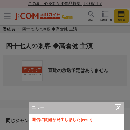
この夏、心を動かす作品特集 | J:COM TV
検索
CS番組一覧
番組表
番組表
四十七人の刺客 ◆高倉健 主演
四十七人の刺客 ◆高倉健 主演
直近の放送予定はありません
エラー
通信に問題が発生しました[error]
同じジャンルのおすすめ番組