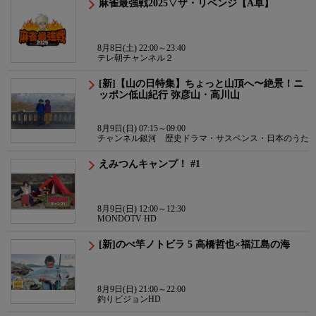
麻雀最強戦2025▽ザ・リベンジ【A卓】
8月8日(土) 22:00～23:40
テレ朝チャンネル２
[新]【山の日特集】ちょっと山頂へ〜絶景！ニ
ッポン低山紀行 弥彦山・高川山
8月9日(日) 07:15～09:00
チャンネル銀河 歴史ドラマ・サスペンス・日本のうた
えみつんキャンプ！ #1
8月9日(日) 12:00～12:30
MONDOTV HD
[新]のべ竿ノトビラ 5 高橋哲也×福江島の海
8月9日(日) 21:00～22:00
釣りビジョンHD