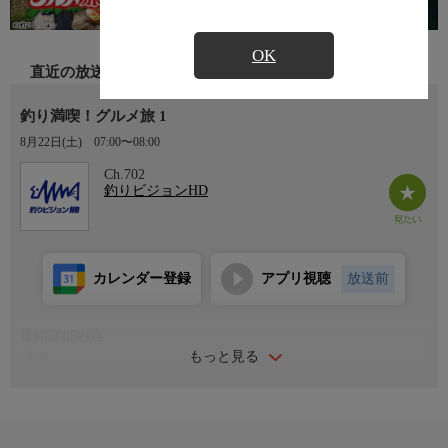
OK
直近の放送
釣り満喫！グルメ旅 1
8月22日(土)
07:00〜08:00
Ch.702
釣りビジョンHD
カレンダー登録
アプリ視聴
放送前
番組詳細内容
もっと見る
詳細
旅もしたいがグルメも楽しみたい。更に釣りも出来たら最高！厳
選した釣り満喫！グルメ旅を１人で行くのも良し、カップルで行
くのも良し、ファミリーで行くのも良し。
今回は夏休み特集。京都・伊根の舟屋とイカメタル。兵庫・明