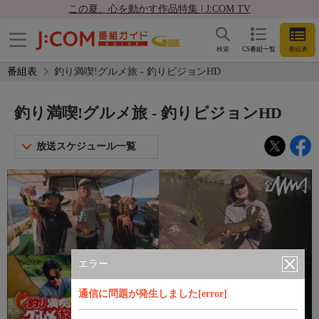
この夏、心を動かす作品特集 | J:COM TV
検索
CS番組一覧
番組表
番組表
釣り満喫!グルメ旅 - 釣りビジョンHD
釣り満喫!グルメ旅 - 釣りビジョンHD
放送スケジュール一覧
エラー
通信に問題が発生しました[error]