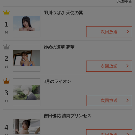
07/30更新
羽川つばさ 天使の翼
1
次回放送
(-)
ゆめの凛華 夢華
2
次回放送
(-)
3月のライオン
3
次回放送
(-)
吉田優花 清純プリンセス
4
次回放送