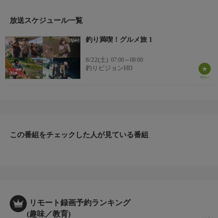
石のタコ釣りで絶品タコ焼き。岐阜・長良川の伝統鵜匠と小河川
のナマズ釣り。青森でアジング＆キャンプなど。＊出演者：セン
放送スケジュール一覧
ドウタカシ・富永 敦・渕上 万莉その他＊初回放送：2025/8/6
釣り満喫！グルメ旅 1
8/22(土)
07:00～08:00
釣りビジョンHD
この番組をチェックした人が見ている番組
リモート録画予約ランキング
(趣味／教育)