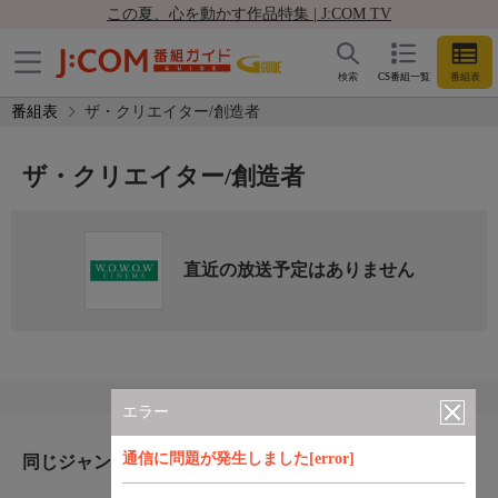
この夏、心を動かす作品特集 | J:COM TV
検索
CS番組一覧
番組表
番組表
ザ・クリエイター/創造者
ザ・クリエイター/創造者
直近の放送予定はありません
エラー
通信に問題が発生しました[error]
同じジャンルのおすすめ番組