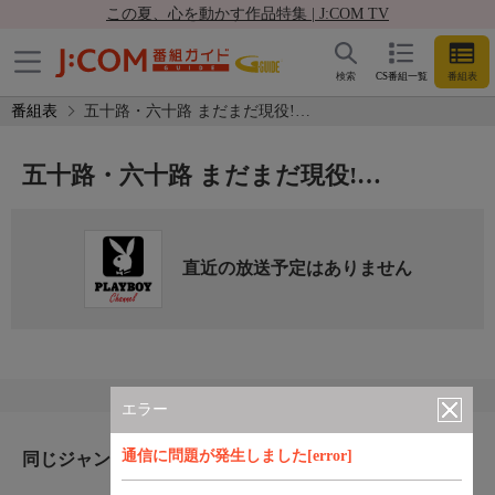
この夏、心を動かす作品特集 | J:COM TV
検索
CS番組一覧
番組表
番組表
五十路・六十路 まだまだ現役!…
五十路・六十路 まだまだ現役!…
直近の放送予定はありません
エラー
通信に問題が発生しました[error]
同じジャンルのおすすめ番組