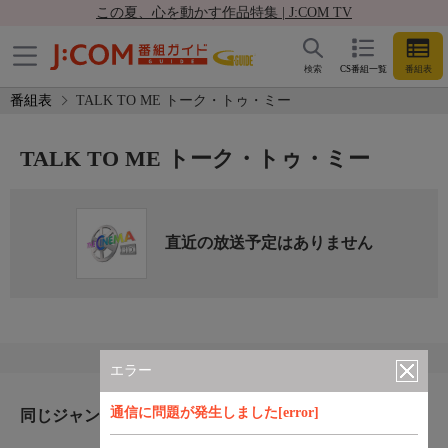
この夏、心を動かす作品特集 | J:COM TV
検索
CS番組一覧
番組表
番組表
TALK TO ME トーク・トゥ・ミー
TALK TO ME トーク・トゥ・ミー
直近の放送予定はありません
エラー
通信に問題が発生しました[error]
同じジャンルのおすすめ番組