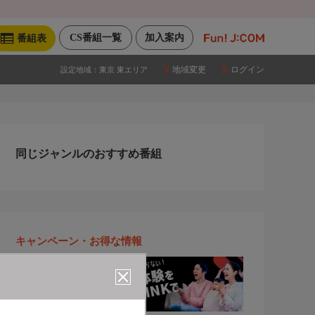
CS番組一覧
加入案内
番組表
地域変更
ログイン
設定地域：
東京 東エリア
同じジャンルのおすすめ番組
キャンペーン・お得な情報