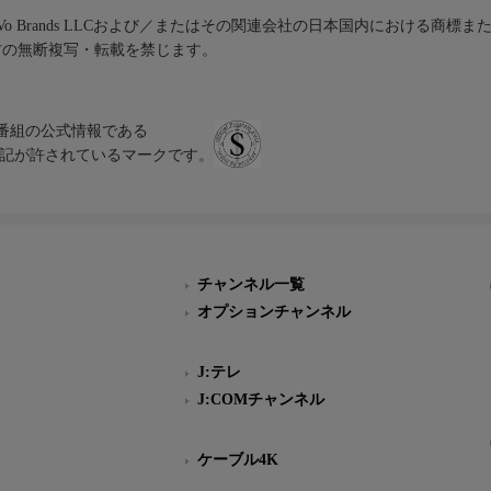
iVo Brands LLCおよび／またはその関連会社の日本国内における商標
材の無断複写・転載を禁じます。
、テレビ番組の公式情報である
スにのみ表記が許されているマークです。
チャンネル一覧
オプションチャンネル
J:テレ
J:COMチャンネル
ケーブル4K