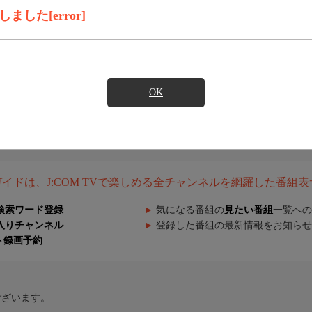
した[error]
OK
組ガイドは、J:COM TVで楽しめる全チャンネルを網羅した番組
検索ワード登録
気になる番組の
見たい番組
一覧への
入りチャンネル
登録した番組の最新情報をお知らせ
ト録画予約
ございます。