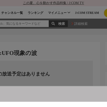
この夏、心を動かす作品特集 | J:COM TV
チャンネル一覧
ランキング
マイメニュー
J:COM STREAM
詳細検索
:UFO現象の波
の放送予定はありません