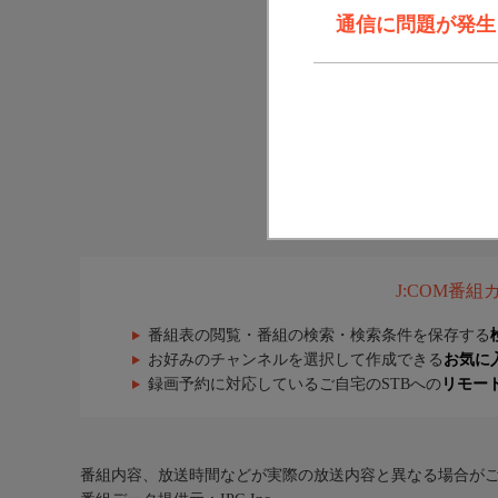
通信に問題が発生しま
J:COM番
番組表の閲覧・番組の検索・検索条件を保存する
お好みのチャンネルを選択して作成できる
お気に
録画予約に対応しているご自宅のSTBへの
リモー
番組内容、放送時間などが実際の放送内容と異なる場合が