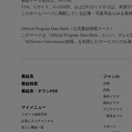
番組データ提供元：IPG Inc.
TiVo、Gガイド、G-GUIDE、およびGガイドロゴは、米国T
このホームページに掲載している記事・写真等あらゆる素
Official Program Data Mark（公式番組情報マーク）
このマークは「Official Program Data Mark」といい
「SI(Service Information)情報」を利用したサービ
番組表
ジャンル
番組検索
洋画
邦画
番組表・チラシPDF
海外ドラマ
国内ドラマ
マイメニュー
アジアドラマ
リモート録画予約
韓流まつり
お気に入りチャンネル
スポーツ
見たい番組一覧