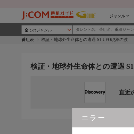
ジャンル
番組表
検証・地球外生命体との遭遇 S1:UFO現象の波
検証・地球外生命体との遭遇 S1
直近
エラー