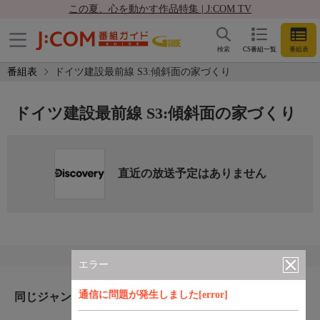
この夏、心を動かす作品特集 | J:COM TV
検索
CS番組一覧
番組表
番組表
ドイツ建設最前線 S3:傾斜面の家づくり
ドイツ建設最前線 S3:傾斜面の家づくり
直近の放送予定はありません
エラー
通信に問題が発生しました[error]
同じジャンルのおすすめ番組