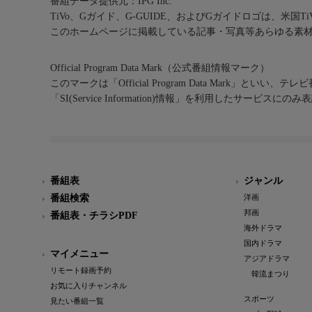
番組データ提供元：IPG Inc.
TiVo、Gガイド、G-GUIDE、およびGガイドロゴは、米国T
このホームページに掲載している記事・写真等あらゆる素
Official Program Data Mark（公式番組情報マーク）
このマークは「Official Program Data Mark」といい
「SI(Service Information)情報」を利用したサービ
番組表
ジャンル
番組検索
洋画
邦画
番組表・チラシPDF
海外ドラマ
国内ドラマ
マイメニュー
アジアドラマ
リモート録画予約
韓流まつり
お気に入りチャンネル
スポーツ
見たい番組一覧