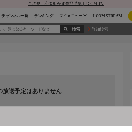
この夏、心を動かす作品特集 | J:COM TV
チャンネル一覧
ランキング
マイメニュー
J:COM STREAM
詳細検索
の放送予定はありません