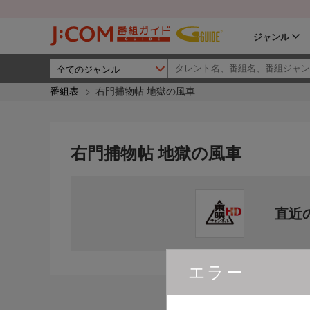
ジャンル
番組表
右門捕物帖 地獄の風車
右門捕物帖 地獄の風車
直近
エラー