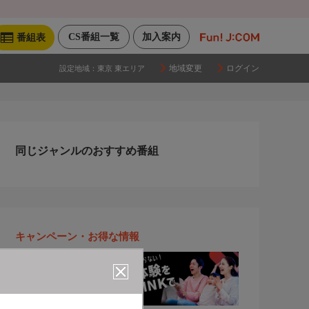
CS番組一覧
加入案内
番組表
地域変更
ログイン
設定地域：
東京 東エリア
同じジャンルのおすすめ番組
キャンペーン・お得な情報