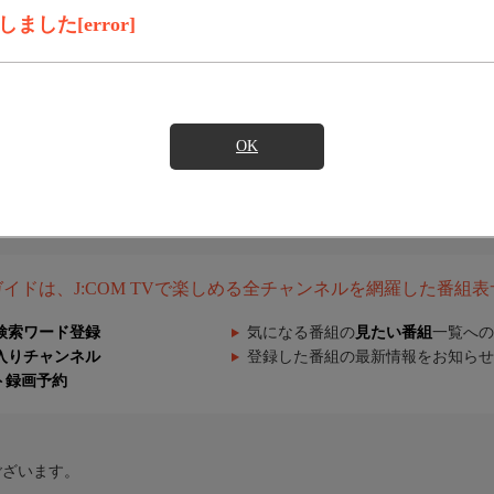
した[error]
OK
組ガイドは、J:COM TVで楽しめる全チャンネルを網羅した番組
検索ワード登録
気になる番組の
見たい番組
一覧への
入りチャンネル
登録した番組の最新情報をお知らせ
ト録画予約
ございます。