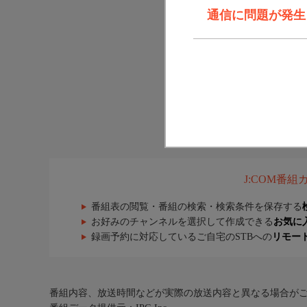
通信に問題が発生しま
J:COM番
番組表の閲覧・番組の検索・検索条件を保存する
お好みのチャンネルを選択して作成できる
お気に
録画予約に対応しているご自宅のSTBへの
リモー
番組内容、放送時間などが実際の放送内容と異なる場合が