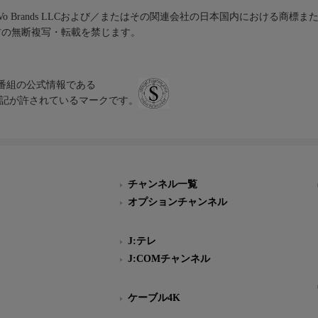
iVo Brands LLCおよび／またはその関連会社の日本国内における商標
材の無断複写・転載を禁じます。
、テレビ番組の公式情報である
スにのみ表記が許されているマークです。
チャンネル一覧
オプションチャンネル
J:テレ
J:COMチャンネル
ケーブル4K