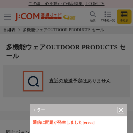
この夏、心を動かす作品特集 | J:COM TV
検索
CS番組一覧
番組表
番組表
多機能ウェアOUTDOOR PRODUCTS セール
多機能ウェアOUTDOOR PRODUCTS セ
ール
直近の放送予定はありません
エラー
通信に問題が発生しました[error]
同じジャンルのおすすめ番組