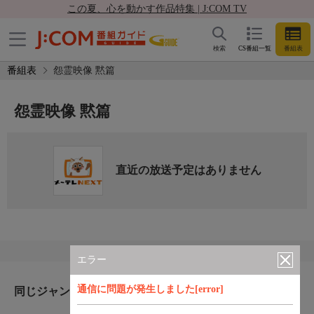
この夏、心を動かす作品特集 | J:COM TV
検索
CS番組一覧
番組表
番組表
怨霊映像 黙篇
怨霊映像 黙篇
直近の放送予定はありません
エラー
通信に問題が発生しました[error]
同じジャンルのおすすめ番組