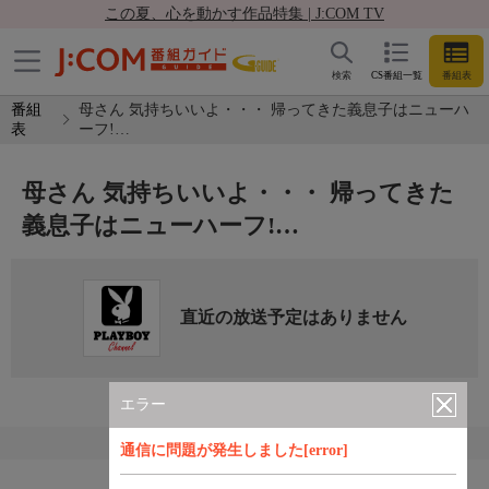
この夏、心を動かす作品特集 | J:COM TV
検索
CS番組一覧
番組表
番組
母さん 気持ちいいよ・・・ 帰ってきた義息子はニューハ
表
ーフ!…
母さん 気持ちいいよ・・・ 帰ってきた
義息子はニューハーフ!…
直近の放送予定はありません
エラー
通信に問題が発生しました[error]