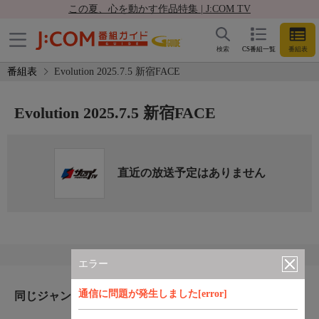
この夏、心を動かす作品特集 | J:COM TV
検索
CS番組一覧
番組表
番組表
Evolution 2025.7.5 新宿FACE
Evolution 2025.7.5 新宿FACE
直近の放送予定はありません
エラー
通信に問題が発生しました[error]
同じジャンルのおすすめ番組