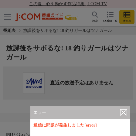
この夏、心を動かす作品特集 | J:COM TV
検索
CS番組一覧
番組表
番組表
放課後をサボるな! 18 釣りガールはツナガール
放課後をサボるな! 18 釣りガールはツナ
ガール
直近の放送予定はありません
エラー
通信に問題が発生しました[error]
同じジャンルのおすすめ番組