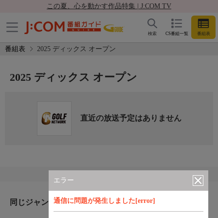
この夏、心を動かす作品特集 | J:COM TV
検索
CS番組一覧
番組表
番組表
2025 ディックス オープン
2025 ディックス オープン
直近の放送予定はありません
エラー
通信に問題が発生しました[error]
同じジャンルのおすすめ番組