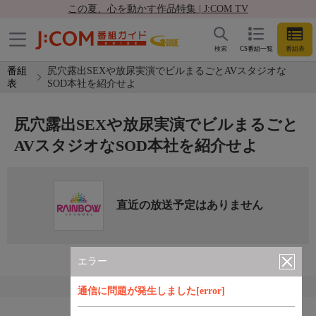
この夏、心を動かす作品特集 | J:COM TV
検索
CS番組一覧
番組表
番組
尻穴露出SEXや放尿実演でビルまるごとAVスタジオな
表
SOD本社を紹介せよ
尻穴露出SEXや放尿実演でビルまるごと
AVスタジオなSOD本社を紹介せよ
直近の放送予定はありません
エラー
通信に問題が発生しました[error]