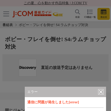
この夏、心を動かす作品特集 | J:COM TV
検索
CS番組一覧
番組表
番組表
ボビー・フレイを倒せ! S4:ラムチョップ対決
ボビー・フレイを倒せ! S4:ラムチョップ
対決
直近の放送予定はありません
エラー
通信に問題が発生しました[error]
同じジャンルのおすすめ番組