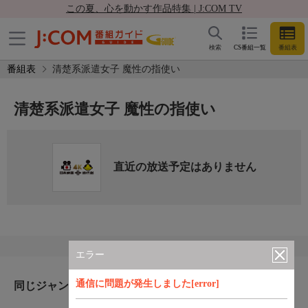
この夏、心を動かす作品特集 | J:COM TV
検索
CS番組一覧
番組表
番組表
清楚系派遣女子 魔性の指使い
清楚系派遣女子 魔性の指使い
直近の放送予定はありません
エラー
通信に問題が発生しました[error]
同じジャンルのおすすめ番組