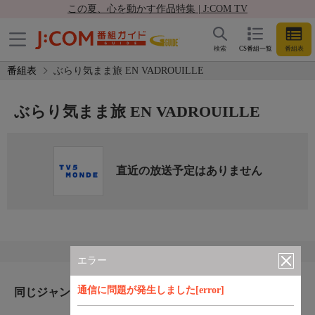
この夏、心を動かす作品特集 | J:COM TV
検索
CS番組一覧
番組表
番組表
ぶらり気まま旅 EN VADROUILLE
ぶらり気まま旅 EN VADROUILLE
直近の放送予定はありません
エラー
通信に問題が発生しました[error]
同じジャンルのおすすめ番組