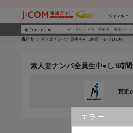
ジャンル
番組表
素人妻ナンパ全員生中●し3時間セレブDX94
素人妻ナンパ全員生中●し3時間
直近
エラー