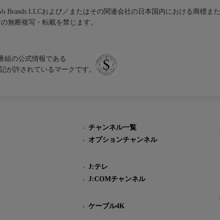
iVo Brands LLCおよび／またはその関連会社の日本国内における商標
材の無断複写・転載を禁じます。
、テレビ番組の公式情報である
スにのみ表記が許されているマークです。
チャンネル一覧
オプションチャンネル
J:テレ
J:COMチャンネル
ケーブル4K