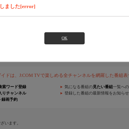
した[error]
OK
組ガイドは、J:COM TVで楽しめる全チャンネルを網羅した番組
検索ワード登録
気になる番組の
見たい番組
一覧への
入りチャンネル
登録した番組の最新情報をお知らせ
ト録画予約
ございます。