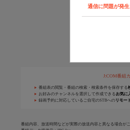
通信に問題が発生しま
J:COM番
番組表の閲覧・番組の検索・検索条件を保存する
お好みのチャンネルを選択して作成できる
お気に
録画予約に対応しているご自宅のSTBへの
リモー
番組内容、放送時間などが実際の放送内容と異なる場合が