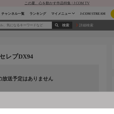
この夏、心を動かす作品特集 | J:COM TV
チャンネル一覧
ランキング
マイメニュー
J:COM STREAM
詳細検索
セレブDX94
の放送予定はありません