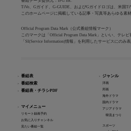
番組データ提供元：IPG Inc.
TiVo、Gガイド、G-GUIDE、およびGガイドロゴは、米国T
このホームページに掲載している記事・写真等あらゆる素
Official Program Data Mark（公式番組情報マーク）
このマークは「Official Program Data Mark」といい
「SI(Service Information)情報」を利用したサービ
番組表
ジャンル
番組検索
洋画
邦画
番組表・チラシPDF
海外ドラマ
国内ドラマ
マイメニュー
アジアドラマ
リモート録画予約
韓流まつり
お気に入りチャンネル
スポーツ
見たい番組一覧