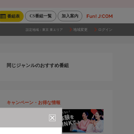
CS番組一覧
加入案内
番組表
地域変更
ログイン
設定地域：
東京 東エリア
同じジャンルのおすすめ番組
キャンペーン・お得な情報