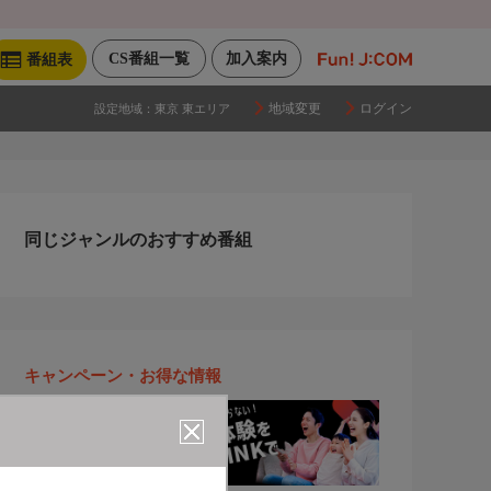
CS番組一覧
加入案内
番組表
地域変更
ログイン
設定地域：
東京 東エリア
同じジャンルのおすすめ番組
キャンペーン・お得な情報