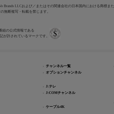
iVo Brands LLCおよび／またはその関連会社の日本国内における商標
材の無断複写・転載を禁じます。
、テレビ番組の公式情報である
スにのみ表記が許されているマークです。
チャンネル一覧
オプションチャンネル
J:テレ
J:COMチャンネル
ケーブル4K