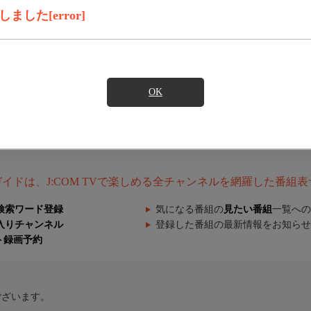
した[error]
OK
組ガイドは、J:COM TVで楽しめる全チャンネルを網羅した番組
検索ワード登録
気になる番組の
見たい番組
一覧への
入りチャンネル
登録した番組の最新情報をお知らせ
ト録画予約
ございます。