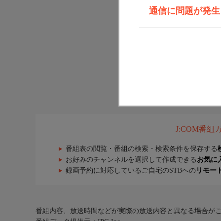
通信に問題が発生しま
J:COM番
番組表の閲覧・番組の検索・検索条件を保存する
お好みのチャンネルを選択して作成できる
お気に
録画予約に対応しているご自宅のSTBへの
リモー
番組内容、放送時間などが実際の放送内容と異なる場合が