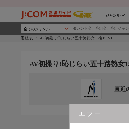
ジャンル
番組表
AV初撮り!恥じらい五十路熟女15名BEST
AV初撮り!恥じらい五十路熟女15
直近
エラー