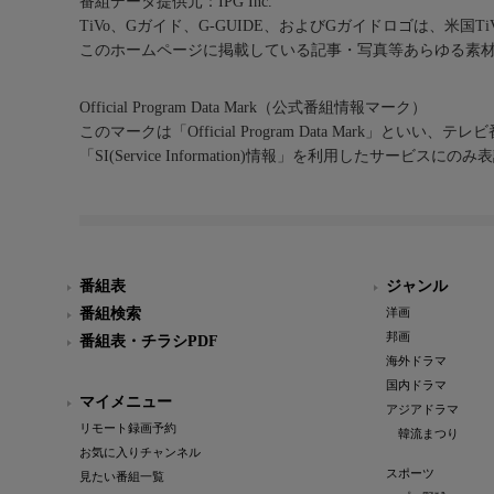
番組データ提供元：IPG Inc.
TiVo、Gガイド、G-GUIDE、およびGガイドロゴは、米国T
このホームページに掲載している記事・写真等あらゆる素
Official Program Data Mark（公式番組情報マーク）
このマークは「Official Program Data Mark」といい
「SI(Service Information)情報」を利用したサービ
番組表
ジャンル
番組検索
洋画
邦画
番組表・チラシPDF
海外ドラマ
国内ドラマ
マイメニュー
アジアドラマ
リモート録画予約
韓流まつり
お気に入りチャンネル
スポーツ
見たい番組一覧