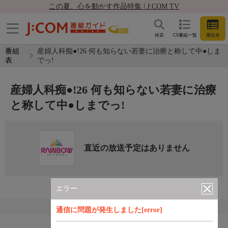
この夏、心を動かす作品特集 | J:COM TV
検索
CS番組一覧
番組表
番組
産婦人科痴●!26 何も知らない若妻に治療と称して中●しま
表
でっ!
産婦人科痴●!26 何も知らない若妻に治療
と称して中●しまでっ!
直近の放送予定はありません
エラー
通信に問題が発生しました[error]