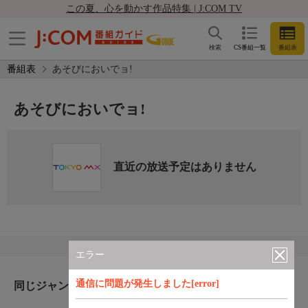
この夏、心を動かす作品特集 | J:COM TV
検索
CS番組一覧
番組表
番組表
あそびにおいでョ!
あそびにおいでョ!
直近の放送予定はありません
エラー
通信に問題が発生しました[error]
同じジャンルのおすすめ番組