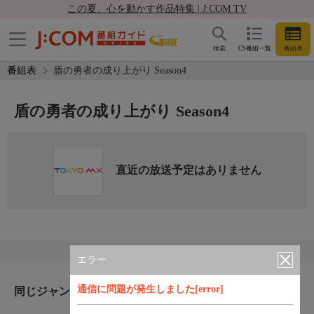
この夏、心を動かす作品特集 | J:COM TV
検索
CS番組一覧
番組表
番組表
盾の勇者の成り上がり Season4
盾の勇者の成り上がり Season4
直近の放送予定はありません
エラー
通信に問題が発生しました[error]
同じジャンルのおすすめ番組