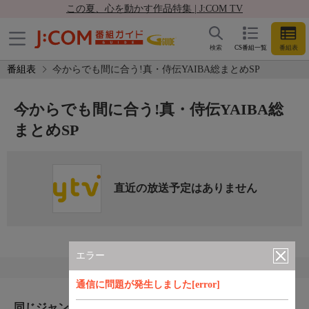
この夏、心を動かす作品特集 | J:COM TV
検索
CS番組一覧
番組表
番組表
今からでも間に合う!真・侍伝YAIBA総まとめSP
今からでも間に合う!真・侍伝YAIBA総
まとめSP
直近の放送予定はありません
エラー
通信に問題が発生しました[error]
同じジャンルのおすすめ番組