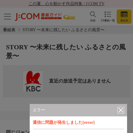
この夏、心を動かす作品特集 | J:COM TV
検索
CS番組一覧
番組表
番組表
STORY 〜未来に残したい ふるさとの風景〜
STORY 〜未来に残したい ふるさとの風
景〜
直近の放送予定はありません
エラー
通信に問題が発生しました[error]
同じジャンルのおすすめ番組