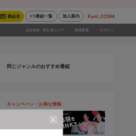
CS番組一覧
加入案内
番組表
地域変更
ログイン
設定地域：
東京 東エリア
同じジャンルのおすすめ番組
キャンペーン・お得な情報