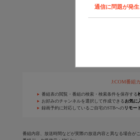
通信に問題が発生しま
J:COM番
番組表の閲覧・番組の検索・検索条件を保存する
お好みのチャンネルを選択して作成できる
お気に
録画予約に対応しているご自宅のSTBへの
リモー
番組内容、放送時間などが実際の放送内容と異なる場合が