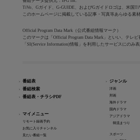
番組データ提供元：IPG Inc.
TiVo、Gガイド、G-GUIDE、およびGガイドロゴは、米国T
このホームページに掲載している記事・写真等あらゆる素
Official Program Data Mark（公式番組情報マーク）
このマークは「Official Program Data Mark」といい
「SI(Service Information)情報」を利用したサービ
番組表
ジャンル
番組検索
洋画
邦画
番組表・チラシPDF
海外ドラマ
国内ドラマ
マイメニュー
アジアドラマ
リモート録画予約
韓流まつり
お気に入りチャンネル
スポーツ
見たい番組一覧