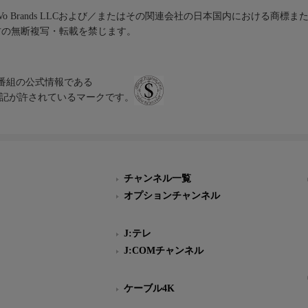
iVo Brands LLCおよび／またはその関連会社の日本国内における商標
材の無断複写・転載を禁じます。
、テレビ番組の公式情報である
スにのみ表記が許されているマークです。
チャンネル一覧
オプションチャンネル
J:テレ
J:COMチャンネル
ケーブル4K