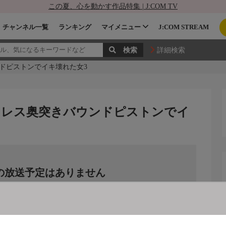
この夏、心を動かす作品特集 | J:COM TV
チャンネル一覧
ランキング
マイメニュー
J:COM STREAM
詳細検索
ドピストンでイキ壊れた女3
ドレス奥突きバウンドピストンでイ
の放送予定はありません