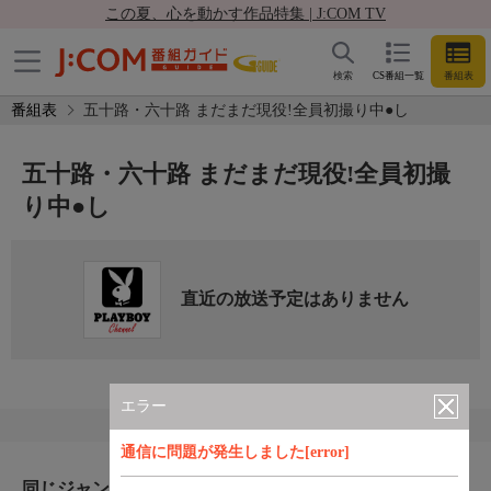
この夏、心を動かす作品特集 | J:COM TV
検索
CS番組一覧
番組表
番組表
五十路・六十路 まだまだ現役!全員初撮り中●し
五十路・六十路 まだまだ現役!全員初撮
り中●し
直近の放送予定はありません
エラー
通信に問題が発生しました[error]
同じジャンルのおすすめ番組