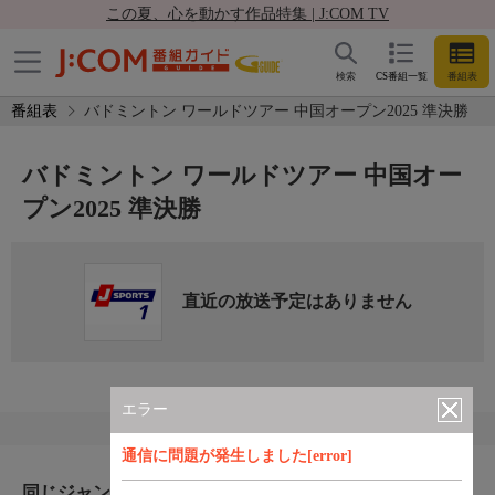
この夏、心を動かす作品特集 | J:COM TV
検索
CS番組一覧
番組表
番組表
バドミントン ワールドツアー 中国オープン2025 準決勝
バドミントン ワールドツアー 中国オー
プン2025 準決勝
直近の放送予定はありません
エラー
通信に問題が発生しました[error]
同じジャンルのおすすめ番組