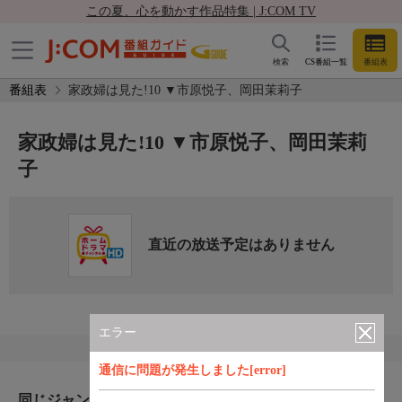
この夏、心を動かす作品特集 | J:COM TV
検索
CS番組一覧
番組表
番組表
家政婦は見た!10 ▼市原悦子、岡田茉莉子
家政婦は見た!10 ▼市原悦子、岡田茉莉
子
直近の放送予定はありません
エラー
通信に問題が発生しました[error]
同じジャンルのおすすめ番組