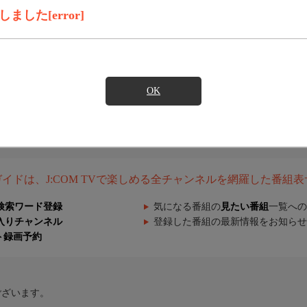
した[error]
OK
組ガイドは、J:COM TVで楽しめる全チャンネルを網羅した番組
検索ワード登録
気になる番組の
見たい番組
一覧への
入りチャンネル
登録した番組の最新情報をお知らせ
ト録画予約
ございます。