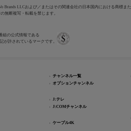
iVo Brands LLCおよび／またはその関連会社の日本国内における商標
材の無断複写・転載を禁じます。
、テレビ番組の公式情報である
スにのみ表記が許されているマークです。
チャンネル一覧
オプションチャンネル
J:テレ
J:COMチャンネル
ケーブル4K