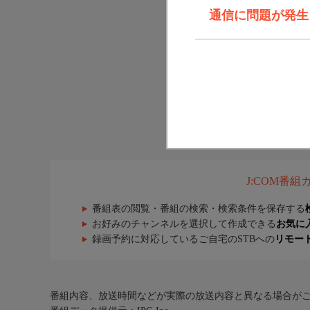
通信に問題が発生しま
J:COM番
番組表の閲覧・番組の検索・検索条件を保存する
お好みのチャンネルを選択して作成できる
お気に
録画予約に対応しているご自宅のSTBへの
リモー
番組内容、放送時間などが実際の放送内容と異なる場合が