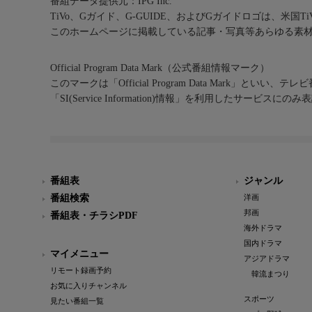
番組データ提供元：IPG Inc.
TiVo、Gガイド、G-GUIDE、およびGガイドロゴは、米国T
このホームページに掲載している記事・写真等あらゆる素
Official Program Data Mark（公式番組情報マーク）
このマークは「Official Program Data Mark」といい
「SI(Service Information)情報」を利用したサービ
番組表
ジャンル
番組検索
洋画
邦画
番組表・チラシPDF
海外ドラマ
国内ドラマ
マイメニュー
アジアドラマ
リモート録画予約
韓流まつり
お気に入りチャンネル
スポーツ
見たい番組一覧