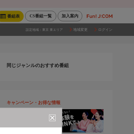
CS番組一覧
加入案内
番組表
地域変更
ログイン
設定地域：
東京 東エリア
同じジャンルのおすすめ番組
キャンペーン・お得な情報