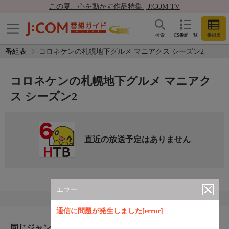
この夏、心を動かす作品特集 | J:COM TV
検索
CS番組一覧
番組表
番組表
コロネケンの札幌地下グルメ マニアクス シーズン2
コロネケンの札幌地下グルメ マニアク
ス シーズン2
直近の放送予定はありません
エラー
通信に問題が発生しました[error]
同じジャンルのおすすめ番組