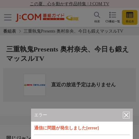
この夏、心を動かす作品特集 | J:COM TV
検索
CS番組一覧
番組表
番組表
三重執鬼Presents 奥村奈央、今日も鍛えマッスルTV
三重執鬼Presents 奥村奈央、今日も鍛え
マッスルTV
直近の放送予定はありません
エラー
通信に問題が発生しました[error]
同じジャンルのおすすめ番組