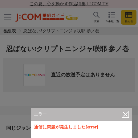
この夏、心を動かす作品特集 | J:COM TV
検索
CS番組一覧
番組表
番組表
忍ばない!クリプトニンジャ咲耶 参ノ巻
忍ばない!クリプトニンジャ咲耶 参ノ巻
直近の放送予定はありません
エラー
通信に問題が発生しました[error]
同じジャンルのおすすめ番組