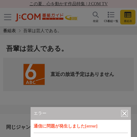
この夏、心を動かす作品特集 | J:COM TV
検索
CS番組一覧
番組表
番組表
吾輩は芸人である。
吾輩は芸人である。
直近の放送予定はありません
エラー
通信に問題が発生しました[error]
同じジャンルのおすすめ番組