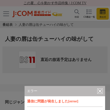
この夏、心を動かす作品特集 | J:COM TV
検索
CS番組一覧
番組表
番組表
人妻の唇は缶チューハイの味がして
人妻の唇は缶チューハイの味がして
直近の放送予定はありません
エラー
通信に問題が発生しました[error]
同じジャンルのおすすめ番組