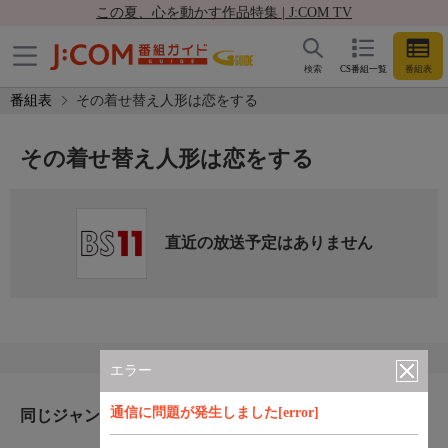
この夏、心を動かす作品特集 | J:COM TV
検索
CS番組一覧
番組表
番組表
その着せ替え人形は恋をする
その着せ替え人形は恋をする
直近の放送予定はありません
エラー
通信に問題が発生しました[error]
同じジャンルのおすすめ番組