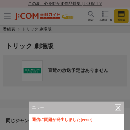
この夏、心を動かす作品特集 | J:COM TV
検索
CS番組一覧
番組表
番組表
トリック 劇場版
トリック 劇場版
直近の放送予定はありません
エラー
通信に問題が発生しました[error]
同じジャンルのおすすめ番組