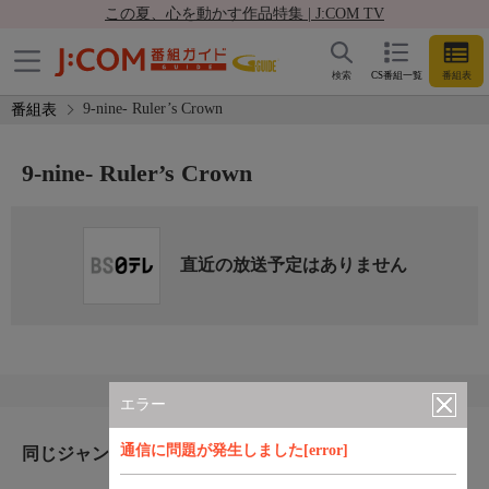
この夏、心を動かす作品特集 | J:COM TV
検索
CS番組一覧
番組表
9-nine- Ruler’s Crown
番組表
9-nine- Ruler’s Crown
直近の放送予定はありません
エラー
通信に問題が発生しました[error]
同じジャンルのおすすめ番組