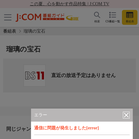
この夏、心を動かす作品特集 | J:COM TV
検索
CS番組一覧
番組表
番組表
瑠璃の宝石
瑠璃の宝石
直近の放送予定はありません
エラー
通信に問題が発生しました[error]
同じジャンルのおすすめ番組