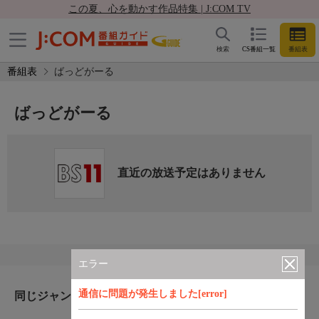
この夏、心を動かす作品特集 | J:COM TV
検索
CS番組一覧
番組表
番組表
ばっどがーる
ばっどがーる
直近の放送予定はありません
エラー
通信に問題が発生しました[error]
同じジャンルのおすすめ番組