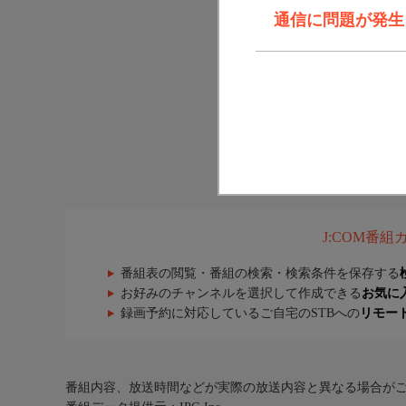
通信に問題が発生しま
J:COM番
番組表の閲覧・番組の検索・検索条件を保存する
お好みのチャンネルを選択して作成できる
お気に
録画予約に対応しているご自宅のSTBへの
リモー
番組内容、放送時間などが実際の放送内容と異なる場合が