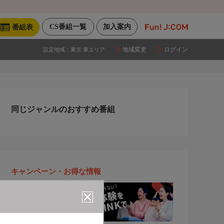
CS番組一覧
加入案内
番組表
地域変更
ログイン
設定地域：
東京 東エリア
同じジャンルのおすすめ番組
キャンペーン・お得な情報