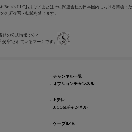
iVo Brands LLCおよび／またはその関連会社の日本国内における商標
材の無断複写・転載を禁じます。
、テレビ番組の公式情報である
スにのみ表記が許されているマークです。
チャンネル一覧
オプションチャンネル
J:テレ
J:COMチャンネル
ケーブル4K