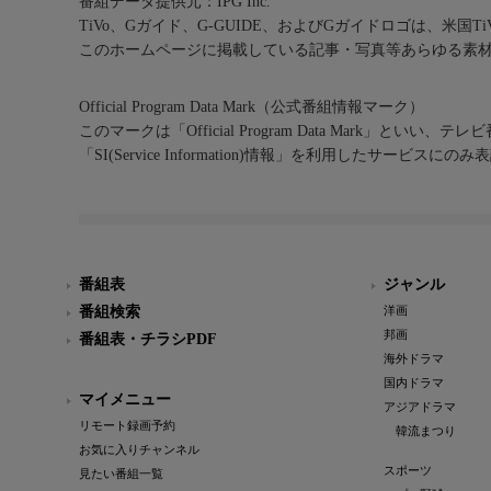
番組データ提供元：IPG Inc.
TiVo、Gガイド、G-GUIDE、およびGガイドロゴは、米国T
このホームページに掲載している記事・写真等あらゆる素
Official Program Data Mark（公式番組情報マーク）
このマークは「Official Program Data Mark」といい
「SI(Service Information)情報」を利用したサービ
番組表
ジャンル
番組検索
洋画
邦画
番組表・チラシPDF
海外ドラマ
国内ドラマ
マイメニュー
アジアドラマ
リモート録画予約
韓流まつり
お気に入りチャンネル
スポーツ
見たい番組一覧