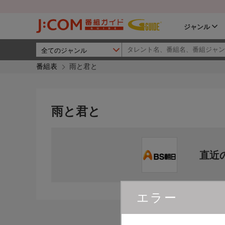
ジャンル
番組表
雨と君と
雨と君と
直近
エラー