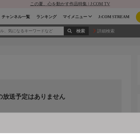
この夏、心を動かす作品特集 | J:COM TV
チャンネル一覧
ランキング
マイメニュー
J:COM STREAM
詳細検索
の放送予定はありません