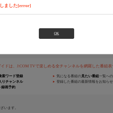
した[error]
OK
組ガイドは、J:COM TVで楽しめる全チャンネルを網羅した番組
検索ワード登録
気になる番組の
見たい番組
一覧への
入りチャンネル
登録した番組の最新情報をお知らせ
ト録画予約
ございます。