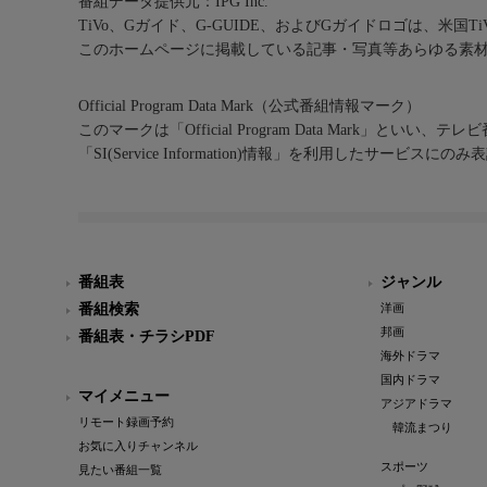
番組データ提供元：IPG Inc.
TiVo、Gガイド、G-GUIDE、およびGガイドロゴは、米国T
このホームページに掲載している記事・写真等あらゆる素
Official Program Data Mark（公式番組情報マーク）
このマークは「Official Program Data Mark」といい
「SI(Service Information)情報」を利用したサービ
番組表
ジャンル
番組検索
洋画
邦画
番組表・チラシPDF
海外ドラマ
国内ドラマ
マイメニュー
アジアドラマ
リモート録画予約
韓流まつり
お気に入りチャンネル
スポーツ
見たい番組一覧