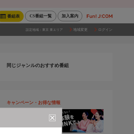
CS番組一覧
加入案内
番組表
地域変更
ログイン
設定地域：
東京 東エリア
同じジャンルのおすすめ番組
キャンペーン・お得な情報