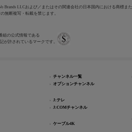
iVo Brands LLCおよび／またはその関連会社の日本国内における商標
材の無断複写・転載を禁じます。
、テレビ番組の公式情報である
スにのみ表記が許されているマークです。
チャンネル一覧
オプションチャンネル
J:テレ
J:COMチャンネル
ケーブル4K