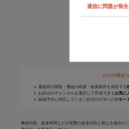
通信に問題が発生しま
J:COM番
番組表の閲覧・番組の検索・検索条件を保存する
お好みのチャンネルを選択して作成できる
お気に
録画予約に対応しているご自宅のSTBへの
リモー
番組内容、放送時間などが実際の放送内容と異なる場合が