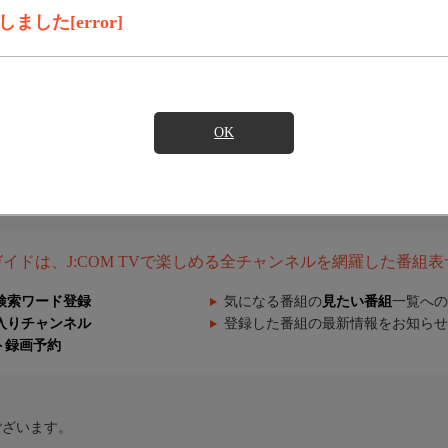
した[error]
OK
組ガイドは、J:COM TVで楽しめる全チャンネルを網羅した番組
検索ワード登録
気になる番組の
見たい番組
一覧への
入りチャンネル
登録した番組の最新情報をお知らせ
ト録画予約
ございます。