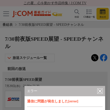
この夏、心を動かす作品特集 | J:COM TV
検索
CS番組一覧
番組表
番組表
7/30前夜版SPEED展望 - SPEEDチャンネル
7/30前夜版SPEED展望 - SPEEDチャンネ
ル
放送スケジュール一覧
前回の放送
7/30前夜版SPEED展望
7月29日(水)
21:00〜21:30
エラー
Ch.923
オプション
SPEEDチャンネル
通信に問題が発生しました[error]