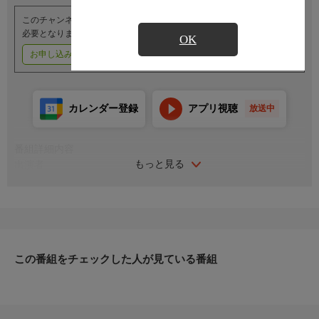
このチャンネルのご視聴には、オプションチャンネル(有料)のご契約が
必要となります。
OK
お申し込みはこちら
ご利用料金はこちら
カレンダー登録
アプリ視聴
放送中
番組詳細内容
もっと見る
出演者
解説：斉藤宏治
司会：渡邉唯
この番組をチェックした人が見ている番組