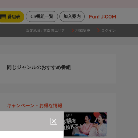
CS番組一覧
加入案内
番組表
地域変更
ログイン
設定地域：
東京 東エリア
同じジャンルのおすすめ番組
キャンペーン・お得な情報