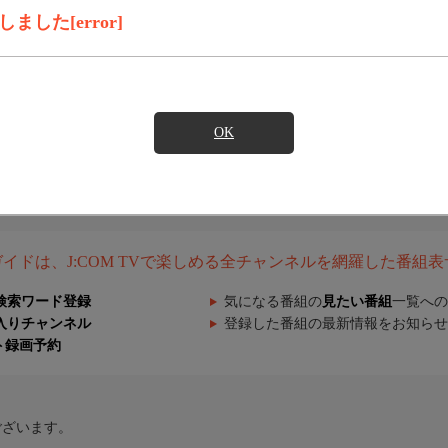
した[error]
OK
組ガイドは、J:COM TVで楽しめる全チャンネルを網羅した番組
検索ワード登録
気になる番組の
見たい番組
一覧への
入りチャンネル
登録した番組の最新情報をお知らせ
ト録画予約
ございます。