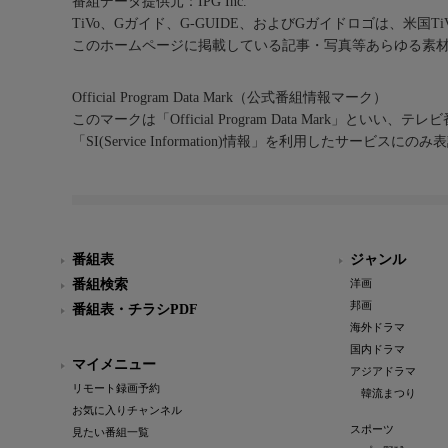
番組データ提供元：IPG Inc.
TiVo、Gガイド、G-GUIDE、およびGガイドロゴは、米国T
このホームページに掲載している記事・写真等あらゆる素
Official Program Data Mark（公式番組情報マーク）
このマークは「Official Program Data Mark」といい
「SI(Service Information)情報」を利用したサービ
番組表
ジャンル
番組検索
洋画
邦画
番組表・チラシPDF
海外ドラマ
国内ドラマ
マイメニュー
アジアドラマ
リモート録画予約
韓流まつり
お気に入りチャンネル
スポーツ
見たい番組一覧