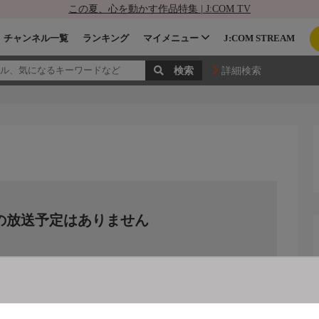
この夏、心を動かす作品特集 | J:COM TV
チャンネル一覧
ランキング
マイメニュー
J:COM STREAM
詳細検索
の放送予定はありません