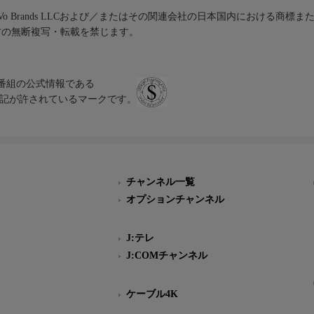
iVo Brands LLCおよび／またはその関連会社の日本国内における商標
材の無断複写・転載を禁じます。
、テレビ番組の公式情報である
スにのみ表記が許されているマークです。
チャンネル一覧
オプションチャンネル
J:テレ
J:COMチャンネル
ケーブル4K