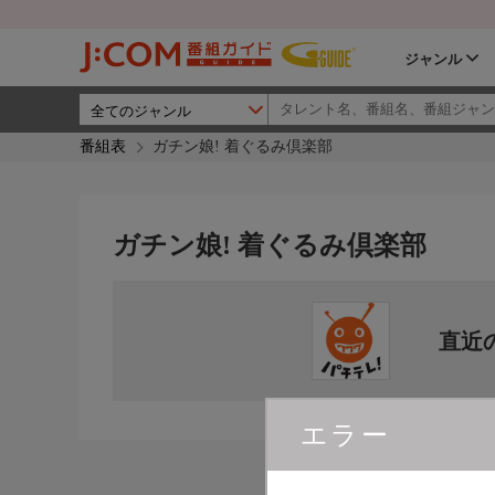
ジャンル
番組表
ガチン娘! 着ぐるみ倶楽部
ガチン娘! 着ぐるみ倶楽部
直近
エラー