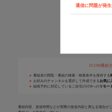
通信に問題が発生しま
J:COM番
番組表の閲覧・番組の検索・検索条件を保存する
お好みのチャンネルを選択して作成できる
お気に
録画予約に対応しているご自宅のSTBへの
リモー
番組内容、放送時間などが実際の放送内容と異なる場合が